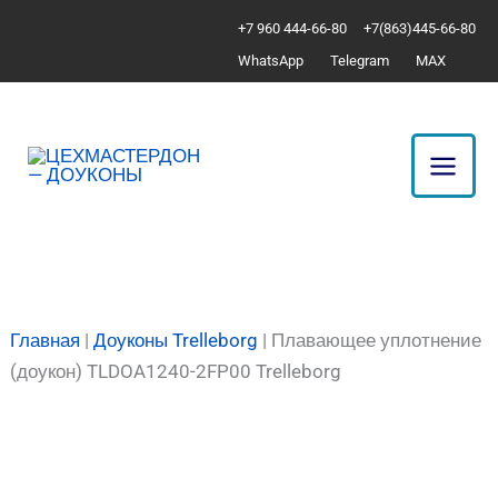
Перейти
Количество
+7 960 444-66-80
+7(863)445-66-80
к
товара
WhatsApp
Telegram
MAX
содержимому
Плавающее
уплотнение
(доукон)
TLDOA1240-
2FP00
Trelleborg
Главная
|
Доуконы Trelleborg
|
Плавающее уплотнение
(доукон) TLDOA1240-2FP00 Trelleborg