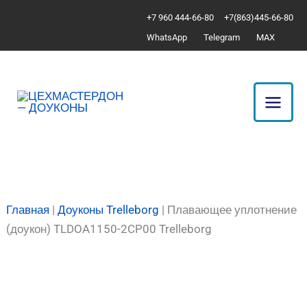
Перейти
Количество
+7 960 444-66-80
+7(863)445-66-80
к
товара
WhatsApp
Telegram
MAX
содержимому
Плавающее
уплотнение
(доукон)
TLDOA1150-
2CP00
Trelleborg
Главная
|
Доуконы Trelleborg
|
Плавающее уплотнение
(доукон) TLDOA1150-2CP00 Trelleborg