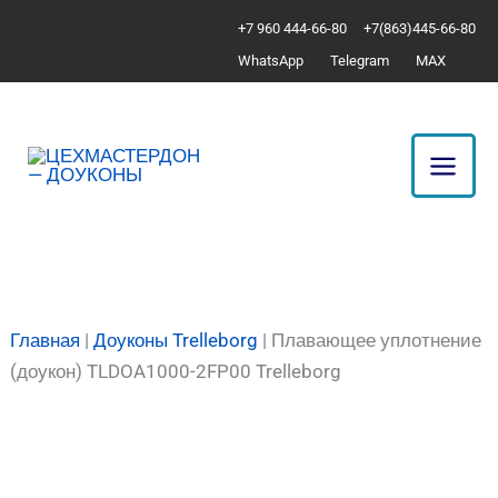
Перейти
Количество
+7 960 444-66-80
+7(863)445-66-80
к
товара
WhatsApp
Telegram
MAX
содержимому
Плавающее
уплотнение
(доукон)
TLDOA1000-
2FP00
Trelleborg
Главная
|
Доуконы Trelleborg
|
Плавающее уплотнение
(доукон) TLDOA1000-2FP00 Trelleborg