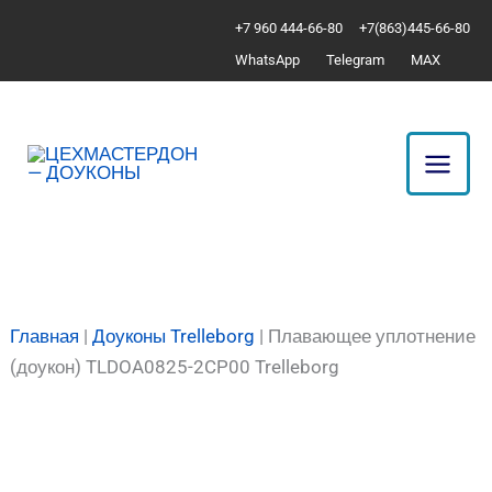
Перейти
Количество
+7 960 444-66-80
+7(863)445-66-80
к
товара
WhatsApp
Telegram
MAX
содержимому
Плавающее
уплотнение
(доукон)
TLDOA0825-
2CP00
Trelleborg
Главная
|
Доуконы Trelleborg
|
Плавающее уплотнение
(доукон) TLDOA0825-2CP00 Trelleborg