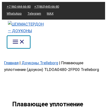
Перейти
Количество
+7 960 444-66-80
+7(863)445-66-80
к
товара
WhatsApp
Telegram
MAX
содержимому
Плавающее
уплотнение
(доукон)
TLDOA0480-
2FP00
Trelleborg
Главная
|
Доуконы Trelleborg
|
Плавающее
уплотнение (доукон) TLDOA0480-2FP00 Trelleborg
Плавающее уплотнение