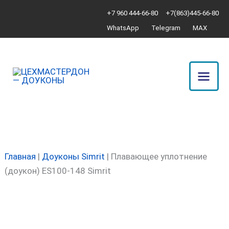
Перейти
Количество
+7 960 444-66-80
+7(863)445-66-80
к
товара
WhatsApp
Telegram
MAX
содержимому
Плавающее
уплотнение
(доукон)
ES100-
148
Simrit
Главная
|
Доуконы Simrit
|
Плавающее уплотнение
(доукон) ES100-148 Simrit