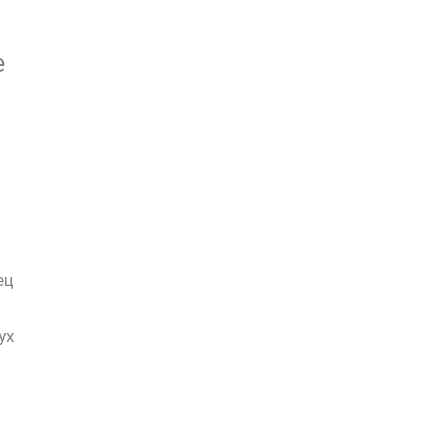
е
ец
ух