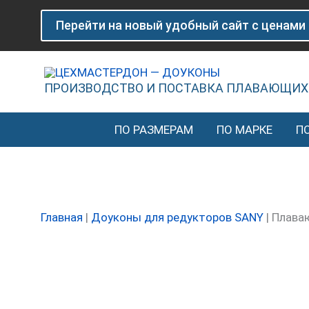
Перейти
Количество
Перейти на новый удобный сайт с ценами
к
товара
содержимому
Плавающее
уплотнение
(доукон)
ПРОИЗВОДСТВО И ПОСТАВКА ПЛАВАЮЩИХ
60335262
SANY
ПО РАЗМЕРАМ
ПО МАРКЕ
П
Главная
|
Доуконы для редукторов SANY
|
Плава