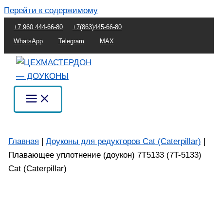
Перейти к содержимому
+7 960 444-66-80
+7(863)445-66-80
WhatsApp
Telegram
MAX
Главная
|
Доуконы для редукторов Cat (Caterpillar)
|
Плавающее уплотнение (доукон) 7T5133 (7T-5133)
Cat (Caterpillar)