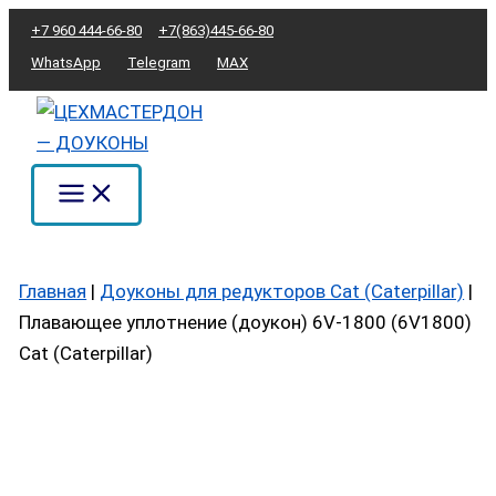
Перейти
Количество
+7 960 444-66-80
+7(863)445-66-80
к
товара
WhatsApp
Telegram
MAX
содержимому
Плавающее
уплотнение
(доукон)
6V-
1800
(6V1800)
Cat
Главная
|
Доуконы для редукторов Cat (Caterpillar)
|
(Caterpillar)
Плавающее уплотнение (доукон) 6V-1800 (6V1800)
Cat (Caterpillar)