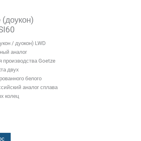
(доукон)
SI60
укон / дуокон) LWD
нный аналог
я производства Goetze
кта двух
рованного белого
сийский аналог сплава
ых колец
ос