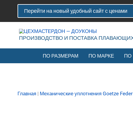
Перейти
Количество
Перейти на новый удобный сайт с ценами
к
товара
содержимому
Плавающее
уплотнение
(доукон)
ПРОИЗВОДСТВО И ПОСТАВКА ПЛАВАЮЩИ
Goetze
LWD
ПО РАЗМЕРАМ
ПО МАРКЕ
ПО
76.97
H-
14
SI60
Главная
|
Механические уплотнения Goetze Feder