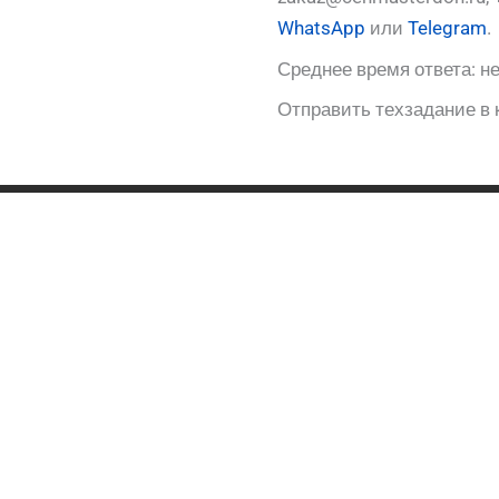
WhatsApp
или
Telegram
.
Среднее время ответа: не
Отправить техзадание в 
Скачать опросный лист
Поиск по каталожному номеру
Механические уплотнения Goetze Federal
Mogul
Плавающие уплотнения (доуконы) Trelleborg
(TLDOA, TLDOB, TLDOC и TLDFA, TLDFB)