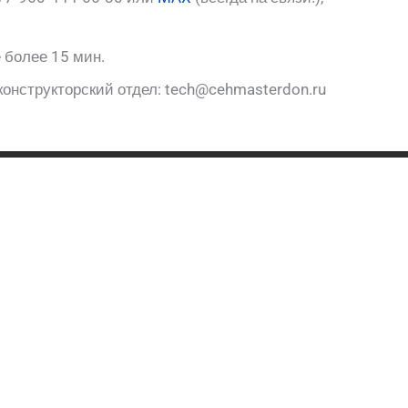
 более 15 мин.
конструкторский отдел: tech@cehmasterdon.ru
+7 (863) 445-66-80
+7 960 444-66-80
zakaz@cehmasterdon.ru
WhatsApp
Telegram
Copyright © 2023-2025 ЦЕХМАСТЕРДОН -
ДОУКОНЫ |
Политика конфиденциальности и
обработки данных