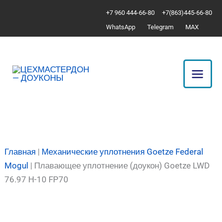
Перейти
Количество
+7 960 444-66-80
+7(863)445-66-80
к
товара
WhatsApp
Telegram
MAX
содержимому
Плавающее
уплотнение
(доукон)
Goetze
LWD
76.97
H-
10
FP70
Главная
|
Механические уплотнения Goetze Federal
Mogul
|
Плавающее уплотнение (доукон) Goetze LWD
76.97 H-10 FP70