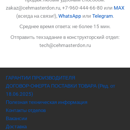
zakaz@cehmasterdon.ru, +7-960-444-66-80 или
MAX
(всегда на связи!),
WhatsApp
или
Telegram
.
Среднее время ответа: не более 15 мин.
Отправить техзадание в конструкторский отдел:
tech@cehmasterdon.ru
ГАРАНТИИ ПРОИЗВОДИТЕЛЯ
ДОГОВОР-ОФЕРТА ПОСТАВКИ ТОВАРА (Ред. от
18.06.2025)
Полезная техническая информация
Контакты отделов
Вакансии
Доставка