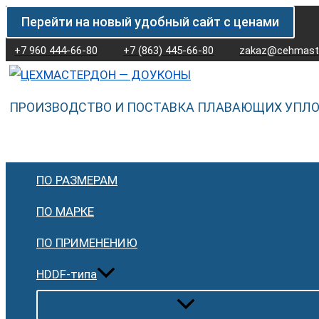
Перейти
Количество
Перейти на новый удобный сайт с ценами
к
товара
содержимому
Плавающее
+7 960 444-66-80
+7 (863) 445-66-80
zakaz@cehmaste
уплотнение
(доукон)
ПРОИЗВОДСТВО И ПОСТАВКА ПЛАВАЮЩИХ УПЛ
Goetze
LWD
76.97
H-
ПО РАЗМЕРАМ
08
HN60CF
ПО МАРКЕ
ПО ПРИМЕНЕНИЮ
HDDF-типа