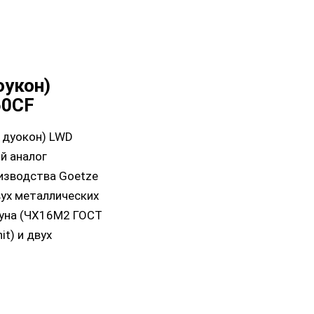
оукон)
60CF
 дуокон) LWD
й аналог
изводства Goetze
вух металлических
гуна (ЧХ16М2 ГОСТ
t) и двух