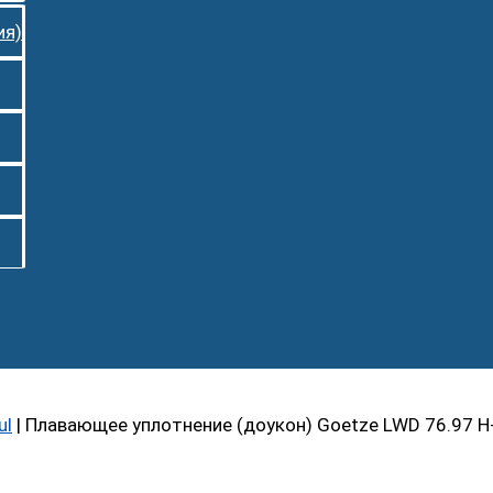
ия)
ul
|
Плавающее уплотнение (доукон) Goetze LWD 76.97 