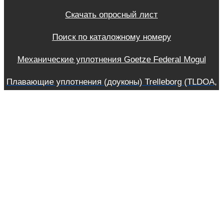
Скачать опросный лист
Поиск по каталожному номеру
Механические уплотнения Goetze Federal Mogul
Плавающие уплотнения (доуконы) Trelleborg (TLDOA,
TLDOB, TLDOC и TLDFA, TLDFB)
+7 (863) 445-66-80
+7 960 444-66-80
zakaz@cehmasterdon.ru
WhatsApp
Telegram
Copyright © 2023-2025 ЦЕХМАСТЕРДОН - ДОУКОНЫ |
Политика конфиденциальности и обработки данных