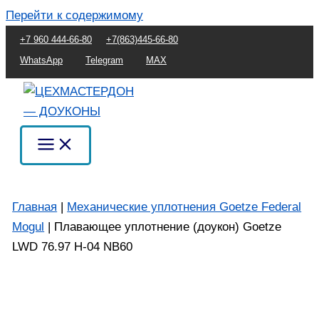
Перейти к содержимому
+7 960 444-66-80
+7(863)445-66-80
WhatsApp
Telegram
MAX
Главная
|
Механические уплотнения Goetze Federal
Mogul
|
Плавающее уплотнение (доукон) Goetze
LWD 76.97 H-04 NB60