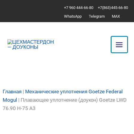
Перейти
Количество
+7 960 444-66-80
+7(863)445-66-80
к
товара
WhatsApp
Telegram
MAX
содержимому
Плавающее
уплотнение
(доукон)
Goetze
LWD
76.90
H-
75
A3
Главная
|
Механические уплотнения Goetze Federal
Mogul
|
Плавающее уплотнение (доукон) Goetze LWD
76.90 H-75 A3