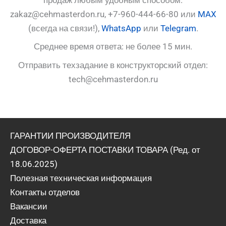
zakaz@cehmasterdon.ru, +7-960-444-66-80 или
MAX
(всегда на связи!),
WhatsApp
или
Telegram
.
Среднее время ответа: не более 15 мин.
Отправить техзадание в конструкторский отдел:
tech@cehmasterdon.ru
ГАРАНТИИ ПРОИЗВОДИТЕЛЯ
ДОГОВОР-ОФЕРТА ПОСТАВКИ ТОВАРА (Ред. от
18.06.2025)
Полезная техническая информация
Контакты отделов
Вакансии
Доставка