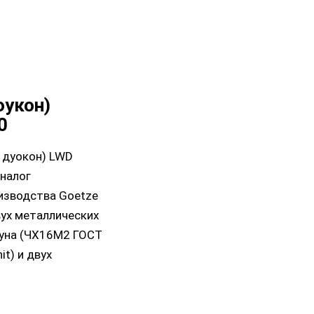
оукон)
0
 дуокон) LWD
аналог
изводства Goetze
вух металлических
гуна (ЧХ16М2 ГОСТ
t) и двух