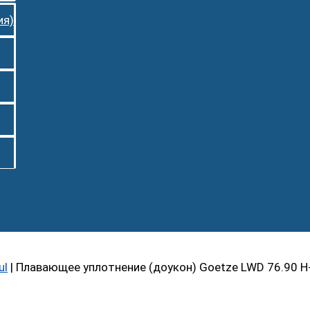
ия)
ul
|
Плавающее уплотнение (доукон) Goetze LWD 76.90 H