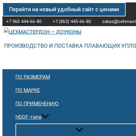
Перейти
Количество
Перейти на новый удобный сайт с ценами
к
товара
содержимому
Плавающее
+7 960 444-66-80
+7 (863) 445-66-80
zakaz@cehmaste
уплотнение
(доукон)
ПРОИЗВОДСТВО И ПОСТАВКА ПЛАВАЮЩИХ УПЛ
Goetze
LWD
76.90
H-
ПО РАЗМЕРАМ
70
FP70
ПО МАРКЕ
ПО ПРИМЕНЕНИЮ
HDDF-типа