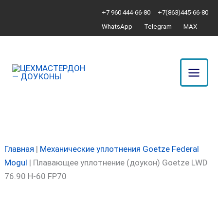
Перейти
Количество
+7 960 444-66-80
+7(863)445-66-80
к
товара
WhatsApp
Telegram
MAX
содержимому
Плавающее
уплотнение
(доукон)
Goetze
LWD
76.90
H-
60
FP70
Главная
|
Механические уплотнения Goetze Federal
Mogul
|
Плавающее уплотнение (доукон) Goetze LWD
76.90 H-60 FP70