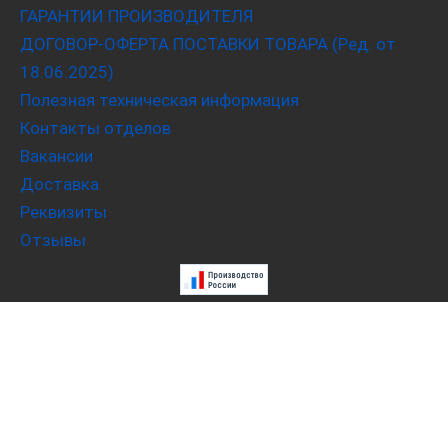
ГАРАНТИИ ПРОИЗВОДИТЕЛЯ
ДОГОВОР-ОФЕРТА ПОСТАВКИ ТОВАРА (Ред. от
18.06.2025)
Полезная техническая информация
Контакты отделов
Вакансии
Доставка
Реквизиты
Отзывы
Скачать опросный лист
Поиск по каталожному номеру
Механические уплотнения Goetze Federal Mogul
Плавающие уплотнения (доуконы) Trelleborg (TLDOA,