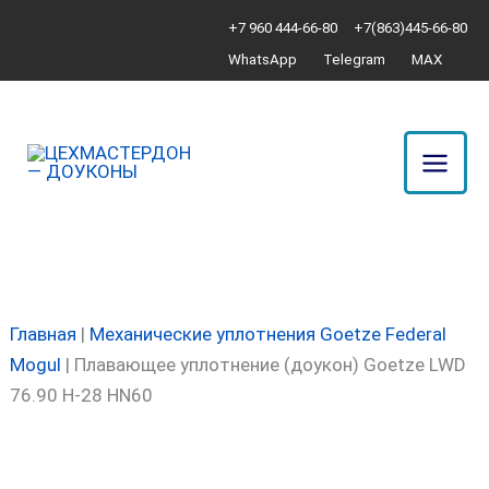
Перейти
Количество
+7 960 444-66-80
+7(863)445-66-80
к
товара
WhatsApp
Telegram
MAX
содержимому
Плавающее
уплотнение
(доукон)
Goetze
LWD
76.90
H-
28
HN60
Главная
|
Механические уплотнения Goetze Federal
Mogul
|
Плавающее уплотнение (доукон) Goetze LWD
76.90 H-28 HN60