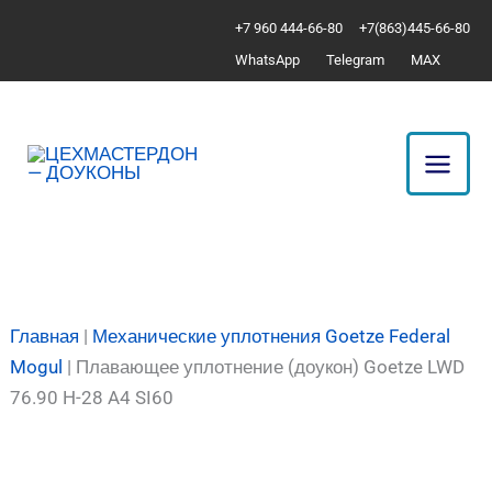
Перейти
Количество
+7 960 444-66-80
+7(863)445-66-80
к
товара
WhatsApp
Telegram
MAX
содержимому
Плавающее
уплотнение
(доукон)
Goetze
LWD
76.90
H-
28
A4
Главная
|
Механические уплотнения Goetze Federal
SI60
Mogul
|
Плавающее уплотнение (доукон) Goetze LWD
76.90 H-28 A4 SI60