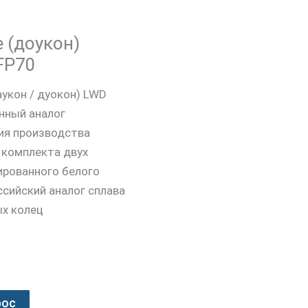
 (доукон)
FP70
укон / дуокон) LWD
нный аналог
ия производства
з комплекта двух
ированного белого
сийский аналог сплава
ых колец
рос