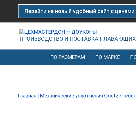
Перейти
Количество
Перейти на новый удобный сайт с ценами
к
товара
содержимому
Плавающее
уплотнение
(доукон)
ПРОИЗВОДСТВО И ПОСТАВКА ПЛАВАЮЩИХ
Goetze
LWD
ПО РАЗМЕРАМ
ПО МАРКЕ
П
76.90
H-
25
FP70
Главная
|
Механические уплотнения Goetze Feder