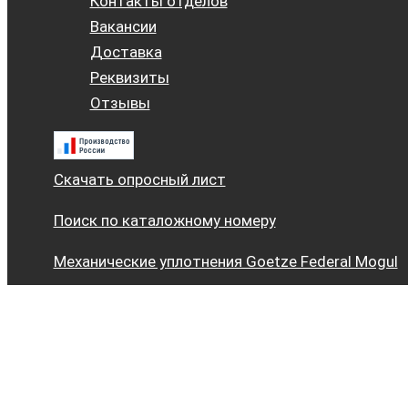
Контакты отделов
Вакансии
Доставка
Реквизиты
Отзывы
Скачать опросный лист
Поиск по каталожному номеру
Механические уплотнения Goetze Federal Mogul
Плавающие уплотнения (доуконы) Trelleborg (TL
+7 (863) 445-66-80
Copyright © 2023-2025 ЦЕХМАСТЕРДОН - ДОУКОНЫ