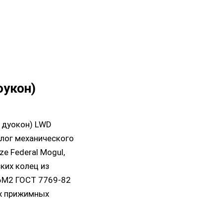
оукон)
 дуокон) LWD
алог механического
e Federal Mogul,
ких колец из
16М2 ГОСТ 7769-82
ух прижимных