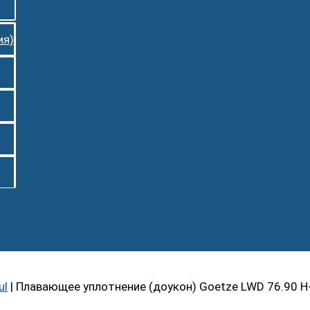
ия)
ul
|
Плавающее уплотнение (доукон) Goetze LWD 76.90 H