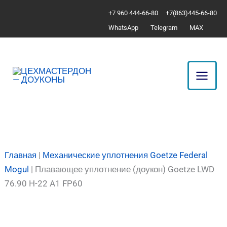
Перейти
Количество
+7 960 444-66-80
+7(863)445-66-80
к
товара
WhatsApp
Telegram
MAX
содержимому
Плавающее
уплотнение
(доукон)
Goetze
LWD
76.90
H-
22
A1
Главная
|
Механические уплотнения Goetze Federal
FP60
Mogul
|
Плавающее уплотнение (доукон) Goetze LWD
76.90 H-22 A1 FP60