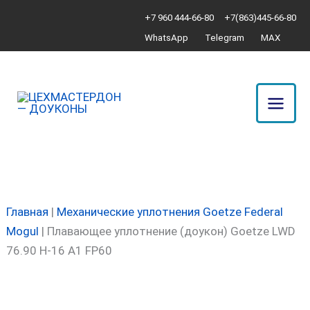
Перейти
Количество
+7 960 444-66-80
+7(863)445-66-80
к
товара
WhatsApp
Telegram
MAX
содержимому
Плавающее
уплотнение
(доукон)
Goetze
LWD
76.90
H-
16
A1
Главная
|
Механические уплотнения Goetze Federal
FP60
Mogul
|
Плавающее уплотнение (доукон) Goetze LWD
76.90 H-16 A1 FP60