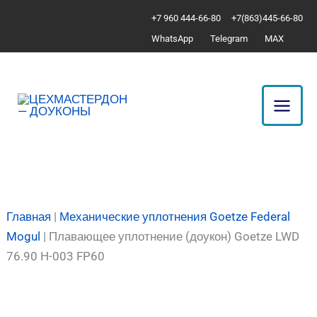
Перейти
Количество
+7 960 444-66-80
+7(863)445-66-80
к
товара
WhatsApp
Telegram
MAX
содержимому
Плавающее
уплотнение
(доукон)
Goetze
LWD
76.90
H-
003
FP60
Главная
|
Механические уплотнения Goetze Federal
Mogul
|
Плавающее уплотнение (доукон) Goetze LWD
76.90 H-003 FP60