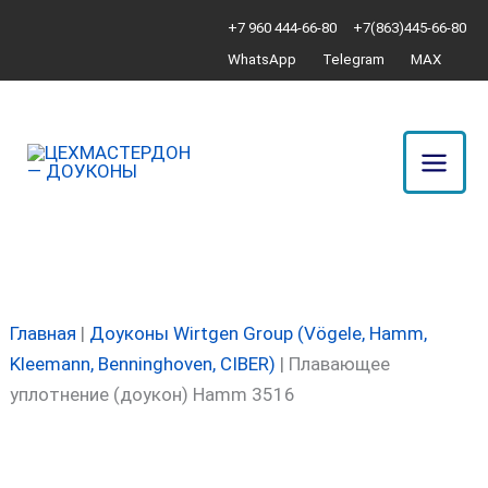
Перейти
Количество
+7 960 444-66-80
+7(863)445-66-80
к
товара
WhatsApp
Telegram
MAX
содержимому
Плавающее
уплотнение
(доукон)
Hamm
3516
Главная
|
Доуконы Wirtgen Group (Vögele, Hamm,
Kleemann, Benninghoven, CIBER)
|
Плавающее
уплотнение (доукон) Hamm 3516