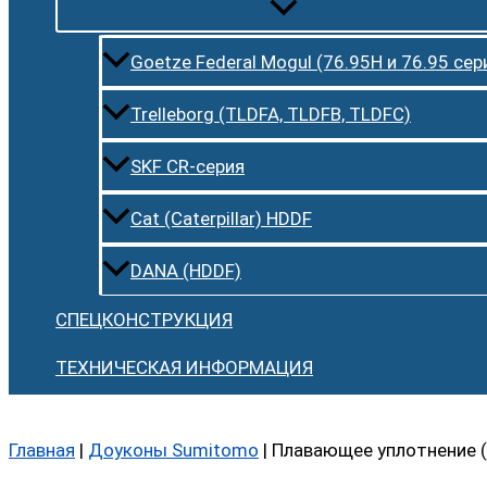
Goetze Federal Mogul (76.95H и 76.95 сер
Trelleborg (TLDFA, TLDFB, TLDFC)
SKF CR-серия
Cat (Caterpillar) HDDF
DANA (HDDF)
СПЕЦКОНСТРУКЦИЯ
ТЕХНИЧЕСКАЯ ИНФОРМАЦИЯ
Главная
|
Доуконы Sumitomo
|
Плавающее уплотнение 