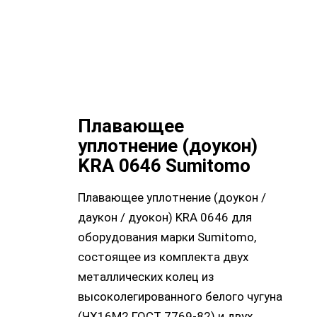
Плавающее
уплотнение (доукон)
KRA 0646 Sumitomo
Плавающее уплотнение (доукон /
даукон / дуокон) KRA 0646 для
оборудования марки Sumitomo,
состоящее из комплекта двух
металлических колец из
высоколегированного белого чугуна
(ЧХ16М2 ГОСТ 7769-82) и двух