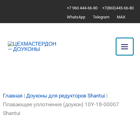
Перейти
Количество
+7 960 444-66-80
+7(863)445-66-80
к
товара
WhatsApp
Telegram
MAX
содержимому
Плавающее
уплотнение
(доукон)
10Y-
18-
00007
Shantui
Главная
|
Доуконы для редукторов Shantui
|
Плавающее уплотнение (доукон) 10Y-18-00007
Shantui