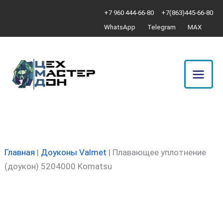
Перейти
Количество
+7 960 444-66-80
+7(863)445-66-80
к
товара
WhatsApp
Telegram
MAX
содержимому
Плавающее
уплотнение
(доукон)
5204000
Komatsu
Главная
|
Доуконы Valmet
|
Плавающее уплотнение
(доукон) 5204000 Komatsu