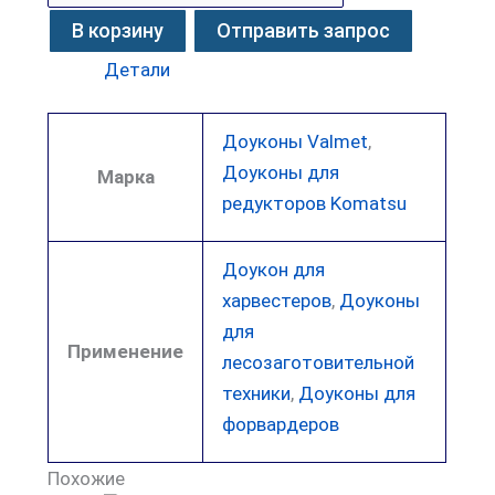
В корзину
Отправить запрос
Детали
Доуконы Valmet
,
Доуконы для
Марка
редукторов Komatsu
Доукон для
харвестеров
,
Доуконы
для
Применение
лесозаготовительной
техники
,
Доуконы для
форвардеров
Похожие