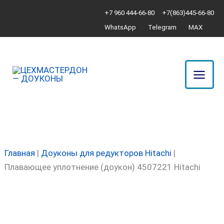
Перейти
Количество
+7 960 444-66-80
+7(863)445-66-80
к
товара
WhatsApp
Telegram
MAX
содержимому
Плавающее
уплотнение
(доукон)
4507221
Hitachi
Главная
|
Доуконы для редукторов Hitachi
|
Плавающее уплотнение (доукон) 4507221 Hitachi