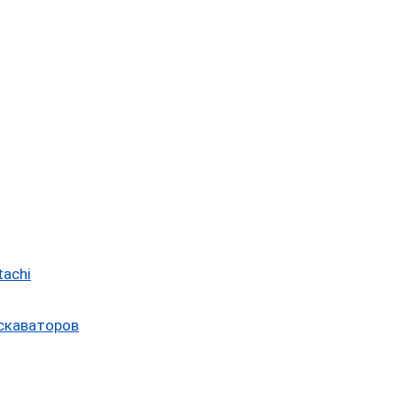
tachi
скаваторов