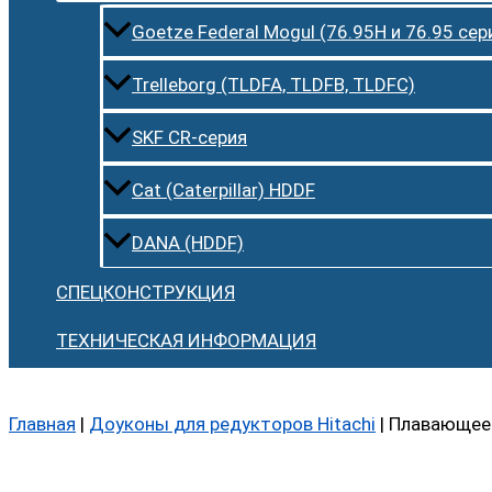
Goetze Federal Mogul (76.95H и 76.95 сер
Trelleborg (TLDFA, TLDFB, TLDFC)
SKF CR-серия
Cat (Caterpillar) HDDF
DANA (HDDF)
СПЕЦКОНСТРУКЦИЯ
ТЕХНИЧЕСКАЯ ИНФОРМАЦИЯ
Главная
|
Доуконы для редукторов Hitachi
|
Плавающее 