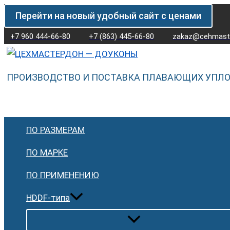
Перейти
Количество
Перейти на новый удобный сайт с ценами
к
товара
содержимому
Плавающее
+7 960 444-66-80
+7 (863) 445-66-80
zakaz@cehmaste
уплотнение
(доукон)
ПРОИЗВОДСТВО И ПОСТАВКА ПЛАВАЮЩИХ УПЛ
4153468
Hitachi
ПО РАЗМЕРАМ
ПО МАРКЕ
ПО ПРИМЕНЕНИЮ
HDDF-типа