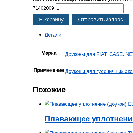
71402009
В корзину
Отправить запрос
Детали
Марка
Доуконы для FIAT, CASE, N
Применение
Доуконы для гусеничных экс
Похожие
Плавающее уплотнение