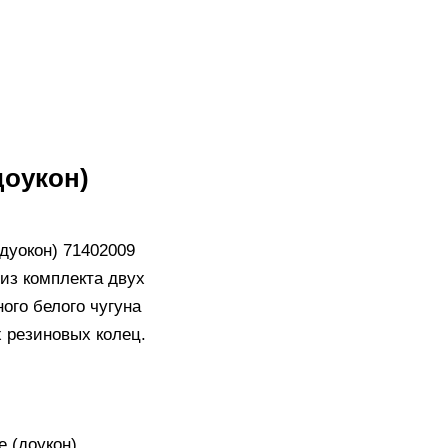
доукон)
дуокон) 71402009
 из комплекта двух
ого белого чугуна
 резиновых колец.
 (доукон)