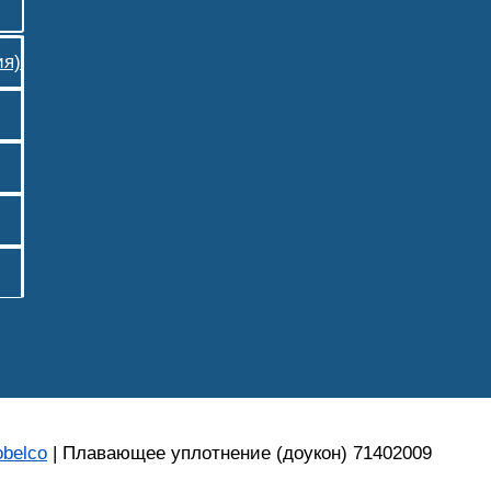
ия)
belco
|
Плавающее уплотнение (доукон) 71402009