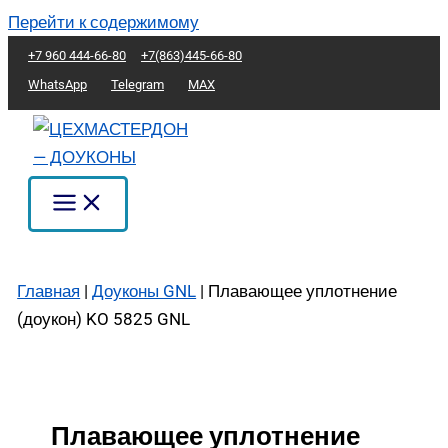
Перейти к содержимому
+7 960 444-66-80
+7(863)445-66-80
WhatsApp
Telegram
MAX
Главная
|
Доуконы GNL
|
Плавающее уплотнение
(доукон) KO 5825 GNL
Плавающее уплотнение