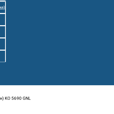
ия)
н) KO 5690 GNL