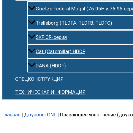
Goetze Federal Mogul (76.95H и 76.95 сер
Trelleborg (TLDFA, TLDFB, TLDFC)
SKF CR-серия
Cat (Caterpillar) HDDF
DANA (HDDF)
СПЕЦКОНСТРУКЦИЯ
ТЕХНИЧЕСКАЯ ИНФОРМАЦИЯ
Главная
|
Доуконы GNL
|
Плавающее уплотнение (доуко