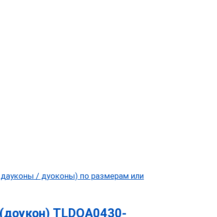
(доукон) TLDOA0430-