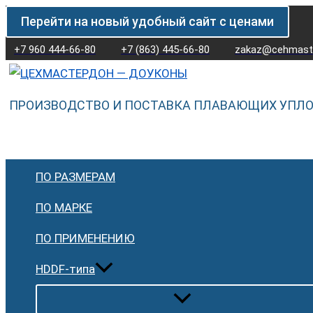
Перейти
Количество
Перейти на новый удобный сайт с ценами
к
товара
содержимому
Плавающее
+7 960 444-66-80
+7 (863) 445-66-80
zakaz@cehmaste
уплотнение
(доукон)
ПРОИЗВОДСТВО И ПОСТАВКА ПЛАВАЮЩИХ УПЛ
KO
5690
GNL
ПО РАЗМЕРАМ
ПО МАРКЕ
ПО ПРИМЕНЕНИЮ
HDDF-типа