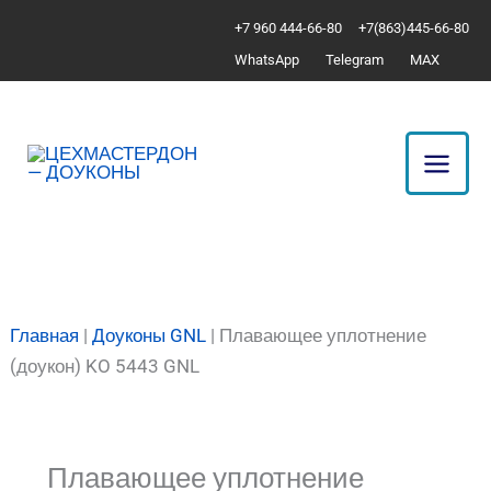
Перейти
Количество
+7 960 444-66-80
+7(863)445-66-80
к
товара
WhatsApp
Telegram
MAX
содержимому
Плавающее
уплотнение
(доукон)
KO
5443
GNL
Главная
|
Доуконы GNL
|
Плавающее уплотнение
(доукон) KO 5443 GNL
Плавающее уплотнение