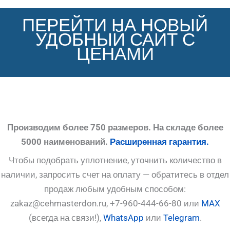
ПЕРЕЙТИ НА НОВЫЙ
УДОБНЫЙ САЙТ С
ЦЕНАМИ
Производим более 750 размеров. На складе более
5000 наименований.
Расширенная гарантия.
Чтобы подобрать уплотнение, уточнить количество в
наличии, запросить счет на оплату — обратитесь в отдел
продаж любым удобным способом:
zakaz@cehmasterdon.ru, +7-960-444-66-80 или
MAX
(всегда на связи!),
WhatsApp
или
Telegram
.