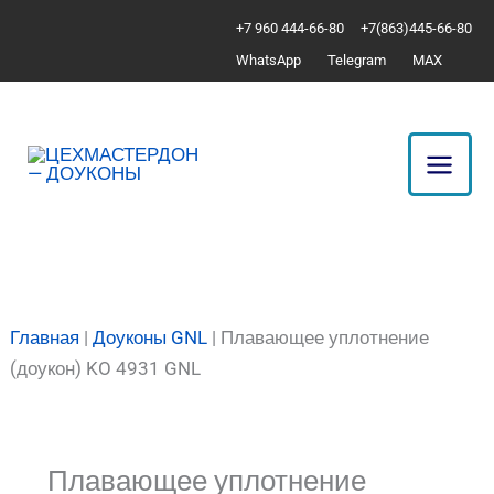
Перейти
Количество
+7 960 444-66-80
+7(863)445-66-80
к
товара
WhatsApp
Telegram
MAX
содержимому
Плавающее
уплотнение
(доукон)
KO
4931
GNL
Главная
|
Доуконы GNL
|
Плавающее уплотнение
(доукон) KO 4931 GNL
Плавающее уплотнение