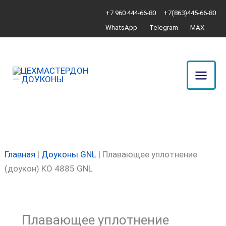
Перейти
Количество
+7 960 444-66-80
+7(863)445-66-80
к
товара
WhatsApp
Telegram
MAX
содержимому
Плавающее
уплотнение
(доукон)
KO
4885
GNL
Главная
|
Доуконы GNL
|
Плавающее уплотнение
(доукон) KO 4885 GNL
Плавающее уплотнение