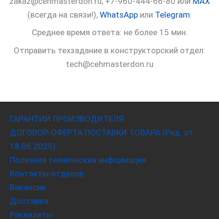
zakaz@cehmasterdon.ru, +7-960-444-66-80 или
MAX
(всегда на связи!),
WhatsApp
или
Telegram
.
Среднее время ответа: не более 15 мин.
Отправить техзадание в конструкторский отдел:
tech@cehmasterdon.ru
ГАРАНТИИ ПРОИЗВОДИТЕЛЯ
ДОГОВОР-ОФЕРТА ПОСТАВКИ ТОВАРА (Ред. от
18.06.2025)
Полезная техническая информация
Контакты отделов
Вакансии
Доставка
Реквизиты