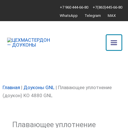
Перейти
Количество
+7 960 444-66-80
+7(863)445-66-80
к
товара
WhatsApp
Telegram
MAX
содержимому
Плавающее
уплотнение
(доукон)
KO
4880
GNL
Главная
|
Доуконы GNL
|
Плавающее уплотнение
(доукон) KO 4880 GNL
Плавающее уплотнение