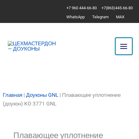
Перейти
Количество
+7 960 444-66-80
+7(863)445-66-80
к
товара
WhatsApp
Telegram
MAX
содержимому
Плавающее
уплотнение
(доукон)
KO
3771
GNL
Главная
|
Доуконы GNL
|
Плавающее уплотнение
(доукон) KO 3771 GNL
Плавающее уплотнение