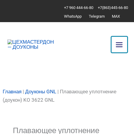
Перейти
Количество
+7 960 444-66-80
+7(863)445-66-80
к
товара
WhatsApp
Telegram
MAX
содержимому
Плавающее
уплотнение
(доукон)
KO
3622
GNL
Главная
|
Доуконы GNL
|
Плавающее уплотнение
(доукон) KO 3622 GNL
Плавающее уплотнение