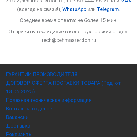
zakaz@cehmasterdon.ru, +7-960-444-66-80 или
MAX
(всегда на связи!),
WhatsApp
или
Telegram
.
Среднее время ответа: не более 15 мин.
Отправить техзадание в конструкторский отдел:
tech@cehmasterdon.ru
ГАРАНТИИ ПРОИЗВОДИТЕЛЯ
ДОГОВОР-ОФЕРТА ПОСТАВКИ ТОВАРА (Ред. от
18.06.2025)
Полезная техническая информация
Контакты отделов
Вакансии
Доставка
Реквизиты