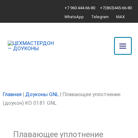
Перейти
Количество
+7 960 444-66-80
+7(863)445-66-80
к
товара
WhatsApp
Telegram
MAX
содержимому
Плавающее
уплотнение
(доукон)
KO
0181
GNL
Главная
|
Доуконы GNL
|
Плавающее уплотнение
(доукон) KO 0181 GNL
Плавающее уплотнение