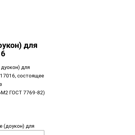
укон) для
16
 дуокон) для
317016, состоящее
з
6М2 ГОСТ 7769-82)
 (доукон) для