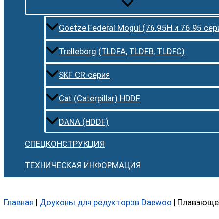
Goetze Federal Mogul (76.95H и 76.95 сер
Trelleborg (TLDFA, TLDFB, TLDFC)
SKF CR-серия
Cat (Caterpillar) HDDF
DANA (HDDF)
СПЕЦКОНСТРУКЦИЯ
ТЕХНИЧЕСКАЯ ИНФОРМАЦИЯ
Главная
|
Доуконы для редукторов Daewoo
|
Плавающее