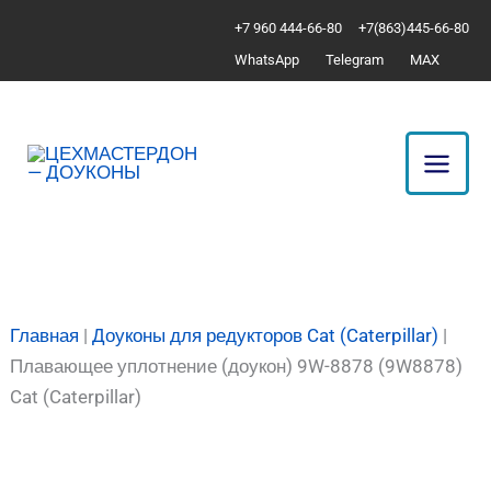
Перейти
Количество
+7 960 444-66-80
+7(863)445-66-80
к
товара
WhatsApp
Telegram
MAX
содержимому
Плавающее
уплотнение
(доукон)
9W-
8878
(9W8878)
Cat
(Caterpillar)
Главная
|
Доуконы для редукторов Cat (Caterpillar)
|
Плавающее уплотнение (доукон) 9W-8878 (9W8878)
Cat (Caterpillar)