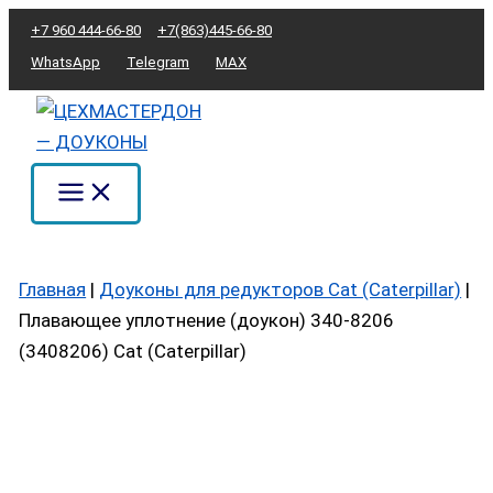
Перейти
Количество
+7 960 444-66-80
+7(863)445-66-80
к
товара
WhatsApp
Telegram
MAX
содержимому
Плавающее
уплотнение
(доукон)
340-
8206
(3408206)
Cat
Главная
|
Доуконы для редукторов Cat (Caterpillar)
|
(Caterpillar)
Плавающее уплотнение (доукон) 340-8206
(3408206) Cat (Caterpillar)