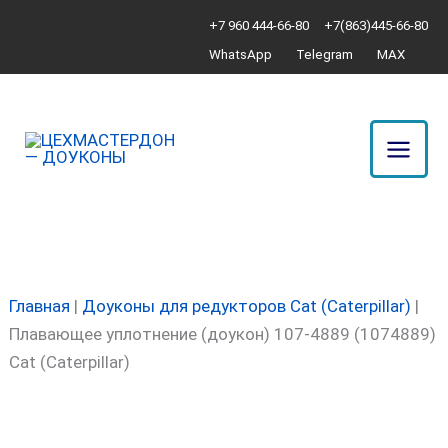
Перейти
Количество
+7 960 444-66-80
+7(863)445-66-80
к
товара
WhatsApp
Telegram
MAX
содержимому
Плавающее
уплотнение
(доукон)
107-
4889
(1074889)
Cat
(Caterpillar)
Главная
|
Доуконы для редукторов Cat (Caterpillar)
|
Плавающее уплотнение (доукон) 107-4889 (1074889)
Cat (Caterpillar)