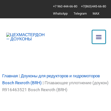
Перейти
Количество
+7 960 444-66-80
+7(863)445-66-80
к
товара
WhatsApp
Telegram
MAX
содержимому
Плавающее
уплотнение
(доукон)
R916463521
Bosch
Rexroth
(BRH)
Главная
|
Доуконы для редукторов и гидромоторов
Bosch Rexroth (BRH)
|
Плавающее уплотнение (доукон)
R916463521 Bosch Rexroth (BRH)