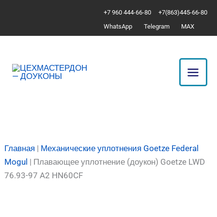
Перейти
Количество
+7 960 444-66-80
+7(863)445-66-80
к
товара
WhatsApp
Telegram
MAX
содержимому
Плавающее
уплотнение
(доукон)
Goetze
LWD
76.93-
97
A2
HN60CF
Главная
|
Механические уплотнения Goetze Federal
Mogul
|
Плавающее уплотнение (доукон) Goetze LWD
76.93-97 A2 HN60CF