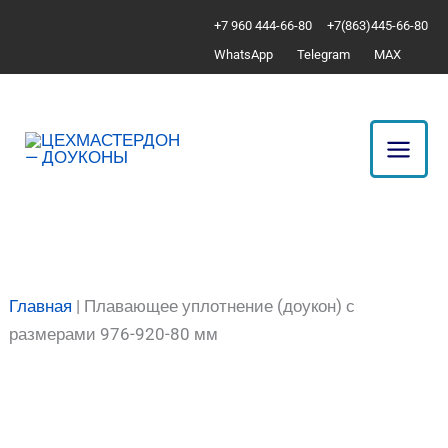
Перейти
Количество
+7 960 444-66-80
+7(863)445-66-80
к
товара
WhatsApp
Telegram
MAX
содержимому
Плавающее
уплотнение
(доукон)
с
размерами
976-
920-
80
мм
Главная
|
Плавающее уплотнение (доукон) с
размерами 976-920-80 мм