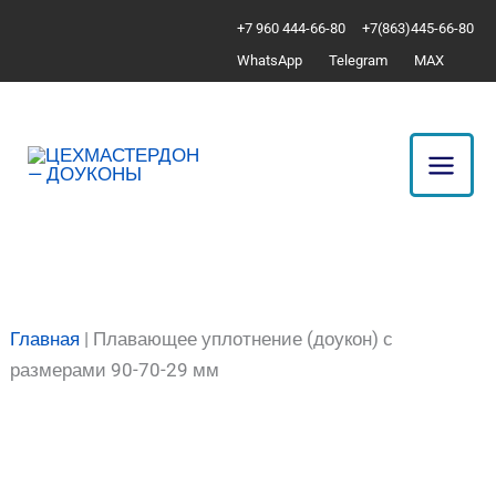
Перейти
Количество
+7 960 444-66-80
+7(863)445-66-80
к
товара
WhatsApp
Telegram
MAX
содержимому
Плавающее
уплотнение
(доукон)
с
размерами
90-
70-
29
мм
Главная
|
Плавающее уплотнение (доукон) с
размерами 90-70-29 мм