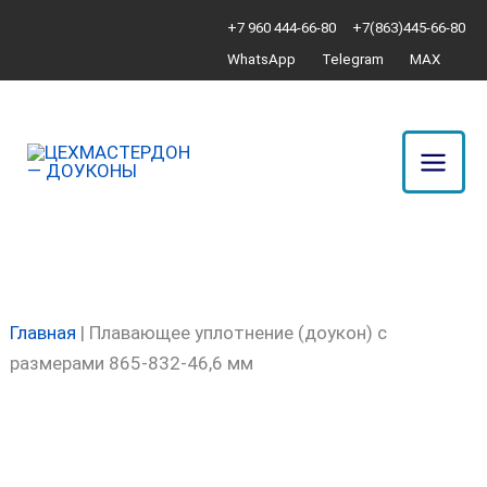
Перейти
Количество
+7 960 444-66-80
+7(863)445-66-80
к
товара
WhatsApp
Telegram
MAX
содержимому
Плавающее
уплотнение
(доукон)
с
размерами
865-
832-
46,6
мм
Главная
|
Плавающее уплотнение (доукон) с
размерами 865-832-46,6 мм