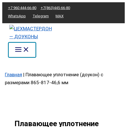
Перейти
Количество
+7 960 444-66-80
+7(863)445-66-80
к
товара
WhatsApp
Telegram
MAX
содержимому
Плавающее
уплотнение
(доукон)
с
размерами
865-
817-
Главная
|
Плавающее уплотнение (доукон) с
46,6
размерами 865-817-46,6 мм
мм
Плавающее уплотнение