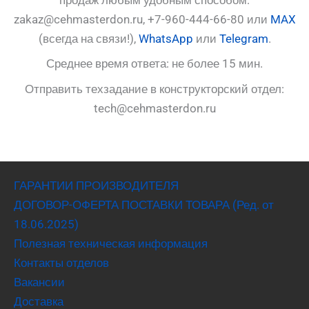
zakaz@cehmasterdon.ru, +7-960-444-66-80 или
MAX
(всегда на связи!),
WhatsApp
или
Telegram
.
Среднее время ответа: не более 15 мин.
Отправить техзадание в конструкторский отдел:
tech@cehmasterdon.ru
ГАРАНТИИ ПРОИЗВОДИТЕЛЯ
ДОГОВОР-ОФЕРТА ПОСТАВКИ ТОВАРА (Ред. от
18.06.2025)
Полезная техническая информация
Контакты отделов
Вакансии
Доставка