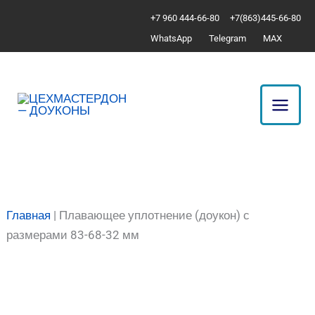
Перейти
Количество
+7 960 444-66-80
+7(863)445-66-80
к
товара
WhatsApp
Telegram
MAX
содержимому
Плавающее
уплотнение
(доукон)
с
размерами
83-
68-
32
мм
Главная
|
Плавающее уплотнение (доукон) с
размерами 83-68-32 мм